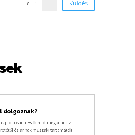
Küldés
=
8 + 1
ések
el dolgoznak?
nk pontos intrevallumot megadni, ez
retétől és annak műszaki tartamától!