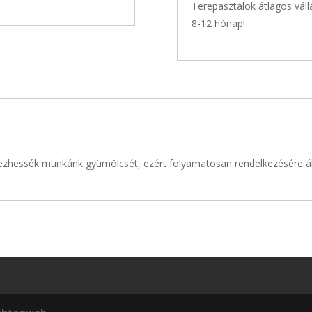
Terepasztalok átlagos válla
8-12 hónap!
lvezhessék munkánk gyümölcsét, ezért folyamatosan rendelkezésére á