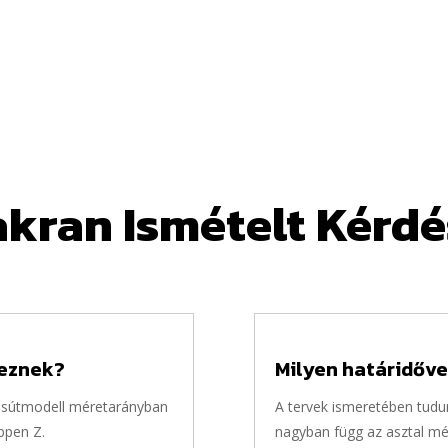
kran Ismételt Kérd
leznek?
Milyen határidőv
vasútmodell méretarányban
A tervek ismeretében tudu
ppen Z.
nagyban függ az asztal mé