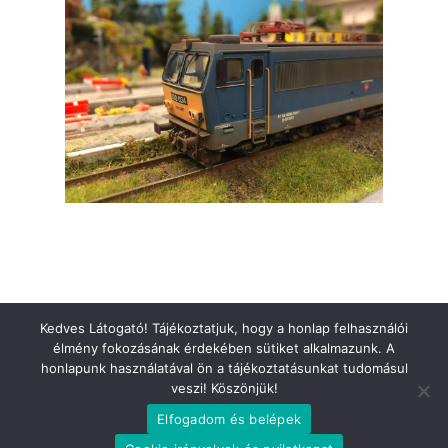
Kedves Látogató! Tájékoztatjuk, hogy a honlap felhasználói
Impresszum
Cookie nyilatkozat
élmény fokozásának érdekében sütiket alkalmazunk. A
honlapunk használatával ön a tájékoztatásunkat tudomásul
veszi! Köszönjük!
Elfogadom és belépek
© 2021. Minden jog fenntartva! | Készítette: