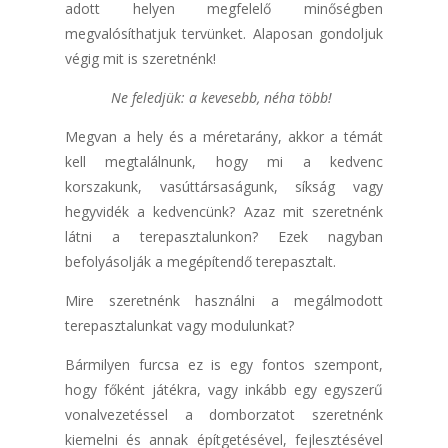
adott helyen megfelelő minőségben
megvalósíthatjuk tervünket. Alaposan gondoljuk
végig mit is szeretnénk!
Ne feledjük: a kevesebb, néha több!
Megvan a hely és a méretarány, akkor a témát
kell megtalálnunk, hogy mi a kedvenc
korszakunk, vasúttársaságunk, síkság vagy
hegyvidék a kedvencünk? Azaz mit szeretnénk
látni a terepasztalunkon? Ezek nagyban
befolyásolják a megépítendő terepasztalt.
Mire szeretnénk használni a megálmodott
terepasztalunkat vagy modulunkat?
Bármilyen furcsa ez is egy fontos szempont,
hogy főként játékra, vagy inkább egy egyszerű
vonalvezetéssel a domborzatot szeretnénk
kiemelni és annak építgetésével, fejlesztésével