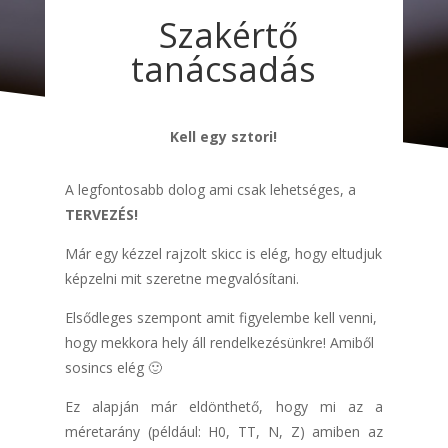
Szakértő
tanácsadás
Kell egy sztori!
A legfontosabb dolog ami csak lehetséges, a
TERVEZÉS!
Már egy kézzel rajzolt skicc is elég, hogy eltudjuk
képzelni mit szeretne megvalósítani.
Elsődleges szempont amit figyelembe kell venni,
hogy mekkora hely áll rendelkezésünkre! Amiből
sosincs elég 🙂
Ez alapján már eldönthető, hogy mi az a
méretarány (például: H0, TT, N, Z) amiben az