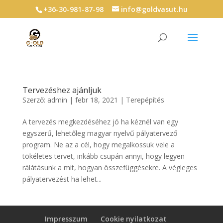
+36-30-981-87-98
info@goldvasut.hu
Tervezéshez ajánljuk
Szerző:
admin
|
febr 18, 2021
|
Terepépítés
A tervezés megkezdéséhez jó ha kéznél van egy
egyszerű, lehetőleg magyar nyelvű pályatervező
program. Ne az a cél, hogy megalkossuk vele a
tökéletes tervet, inkább csupán annyi, hogy legyen
rálátásunk a mit, hogyan összefüggésekre. A végleges
pályatervezést ha lehet...
Impresszum
Cookie nyilatkozat